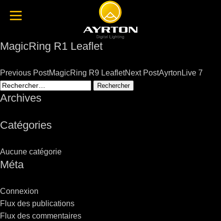
MagicRing R1 Leaflet
Post
Previous Post
MagicRing R9 Leaflet
Next Post
AyrtonLive 7
navigation
Rechercher :
Archives
Catégories
Aucune catégorie
Méta
Connexion
Flux des publications
Flux des commentaires