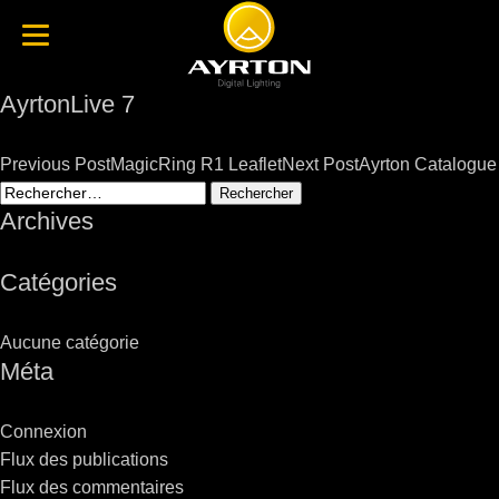
AyrtonLive 7
Post
Previous Post
MagicRing R1 Leaflet
Next Post
Ayrton Catalogue
navigation
Rechercher :
Archives
Catégories
Aucune catégorie
Méta
Connexion
Flux des publications
Flux des commentaires