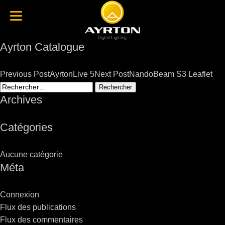
Ayrton Catalogue
Post
Previous Post
AyrtonLive 5
Next Post
NandoBeam S3 Leaflet
navigation
Rechercher :
Archives
Catégories
Aucune catégorie
Méta
Connexion
Flux des publications
Flux des commentaires