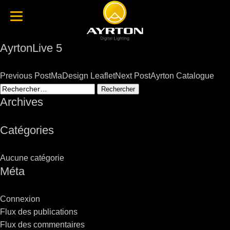
AyrtonLive 5
Post
Previous Post
MaDesign Leaflet
Next Post
Ayrton Catalogue
navigation
Rechercher :
Archives
Catégories
Aucune catégorie
Méta
Connexion
Flux des publications
Flux des commentaires