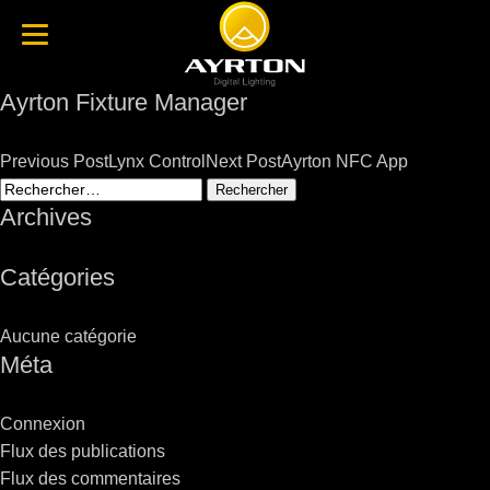
Ayrton Fixture Manager
Post
Previous Post
Lynx Control
Next Post
Ayrton NFC App
navigation
Rechercher :
Archives
Catégories
Aucune catégorie
Méta
Connexion
Flux des publications
Flux des commentaires