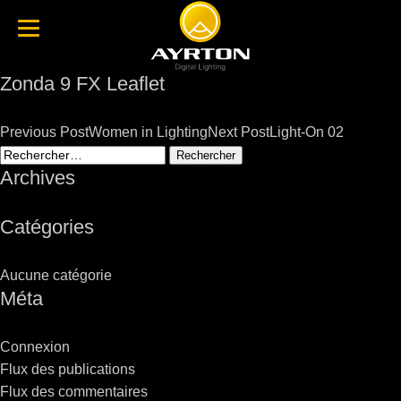
Zonda 9 FX Leaflet
Post
Previous Post
Women in Lighting
Next Post
Light-On 02
navigation
Rechercher :
Archives
Catégories
Aucune catégorie
Méta
Connexion
Flux des publications
Flux des commentaires