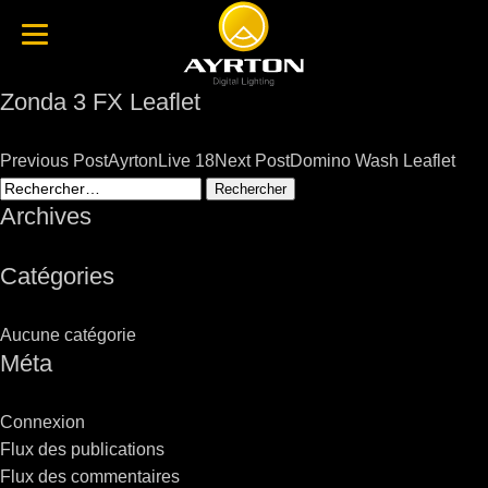
Zonda 3 FX Leaflet
Post
Previous Post
AyrtonLive 18
Next Post
Domino Wash Leaflet
navigation
Rechercher :
Archives
Catégories
Aucune catégorie
Méta
Connexion
Flux des publications
Flux des commentaires