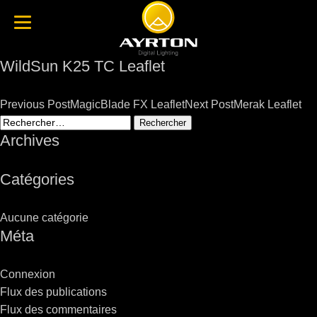
WildSun K25 TC Leaflet
Post
Previous Post
MagicBlade FX Leaflet
Next Post
Merak Leaflet
navigation
Rechercher :
Archives
Catégories
Aucune catégorie
Méta
Connexion
Flux des publications
Flux des commentaires