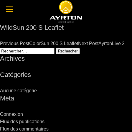
WildSun 200 S Leaflet
Post
Previous Post
ColorSun 200 S Leaflet
Next Post
AyrtonLive 2
navigation
Rechercher :
Archives
Catégories
Aucune catégorie
Méta
Connexion
Flux des publications
Flux des commentaires