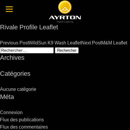
Rivale Profile Leaflet
Post
Previous Post
WildSun K9 Wash Leaflet
Next Post
M&M Leaflet
navigation
Rechercher :
Archives
Catégories
Aucune catégorie
Méta
Connexion
Flux des publications
Flux des commentaires