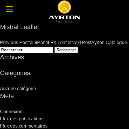
Mistral Leaflet
Post
Previous Post
MiniPanel FX Leaflet
Next Post
Ayrton Catalogue
navigation
Rechercher :
Archives
Catégories
Aucune catégorie
Méta
Connexion
Flux des publications
Flux des commentaires