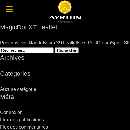
MagicDot XT Leaflet
Post
Previous Post
NandoBeam S9 Leaflet
Next Post
DreamSpot 18K
navigation
Rechercher :
Archives
Catégories
Aucune catégorie
Méta
Connexion
Flux des publications
Flux des commentaires