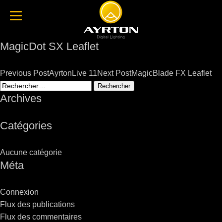
MagicDot SX Leaflet
Post
Previous Post
AyrtonLive 11
Next Post
MagicBlade FX Leaflet
navigation
Rechercher :
Archives
Catégories
Aucune catégorie
Méta
Connexion
Flux des publications
Flux des commentaires