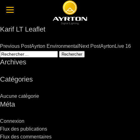
Karif LT Leaflet
Post
Previous Post
Ayrton Environmental
Next Post
AyrtonLive 16
navigation
Rechercher :
Archives
Catégories
Aucune catégorie
Méta
Connexion
Flux des publications
Flux des commentaires