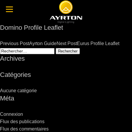
Domino Profile Leaflet
Post
Previous Post
Ayrton Guide
Next Post
Eurus Profile Leaflet
navigation
Rechercher :
Archives
Catégories
Aucune catégorie
Méta
Connexion
Flux des publications
Flux des commentaires