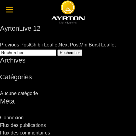
AyrtonLive 12
Post
Previous Post
Ghibli Leaflet
Next Post
MiniBurst Leaflet
navigation
Rechercher :
Archives
Catégories
Aucune catégorie
Méta
Connexion
Flux des publications
Flux des commentaires