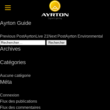
Ayrton Guide
Post
Previous Post
AyrtonLive 21
Next Post
Ayrton Environmental
navigation
Rechercher :
Archives
Catégories
Aucune catégorie
Méta
Connexion
Flux des publications
Flux des commentaires