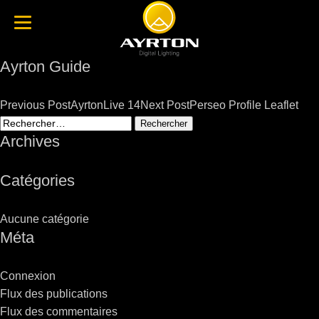
Ayrton Guide
Post
Previous Post
AyrtonLive 14
Next Post
Perseo Profile Leaflet
navigation
Rechercher :
Archives
Catégories
Aucune catégorie
Méta
Connexion
Flux des publications
Flux des commentaires