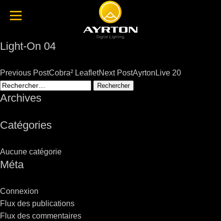
Light-On 04
Post
Previous Post
Cobra² Leaflet
Next Post
AyrtonLive 20
navigation
Rechercher :
Archives
Catégories
Aucune catégorie
Méta
Connexion
Flux des publications
Flux des commentaires